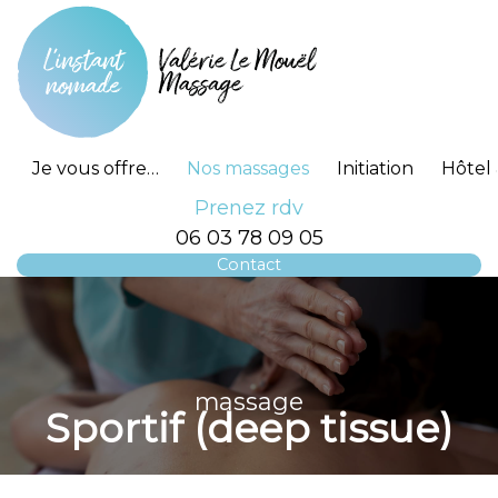
Je vous offre…
Nos massages
Initiation
Hôtel 
Prenez rdv
06 03 78 09 05
Contact
massage
Sportif (deep tissue)